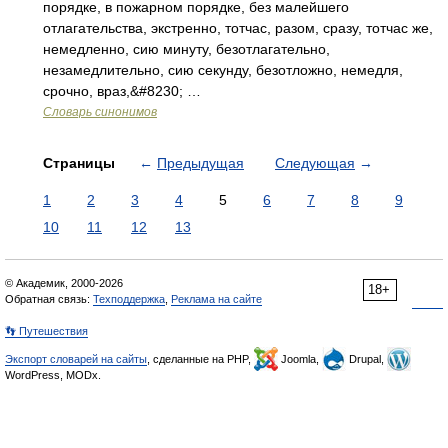
порядке, в пожарном порядке, без малейшего
отлагательства, экстренно, тотчас, разом, сразу, тотчас же,
немедленно, сию минуту, безотлагательно,
незамедлительно, сию секунду, безотложно, немедля,
срочно, враз,&#8230; …
Словарь синонимов
Страницы
←
Предыдущая
Следующая
→
1
2
3
4
5
6
7
8
9
10
11
12
13
© Академик, 2000-2026
18+
Обратная связь:
Техподдержка
,
Реклама на сайте
👣 Путешествия
Экспорт словарей на сайты
, сделанные на PHP,
Joomla,
Drupal,
WordPress, MODx.