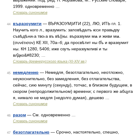
выражений. под. ред. Н. Абрамова, М.: Русские словари,
1999. одновременно …
Словарь синонимов
въразоумити
— ВЪРАЗОУМ|ИТИ (22), ЛЮ, ИТЬ гл. 1.
44
Научить кого л., вразумить: заповѣдалъ ѥси правьдѹ
съвѣдѣни˫а тво˫а въ вѣ||кы. въразѹми мѩ и живи мѩ.
(συνέτισον) КЕ XII, 70а–б; да просвѣтит ны б҃ъ и вразѹмит
ны. КН 1280, 540б; иже сѹть неразѹмливі и ты
вл҃дко&#8230; …
Словарь древнерусского языка (XI-XIV вв.)
немедленно
— Немедля, безотлагательно, неотложно,
45
неукоснительно, без замедления, без отлагательства,
сейчас, сию минуту (секунду), тотчас, в близком будущем, в
скором (непродолжительном) времени; с первого же абцуга
я, нимало не медля (недолго думая), дешево …
Словарь синонимов
разом
— См. одновременно …
46
Словарь синонимов
безотлагательно
— Срочно, настоятельно, спешно,
47