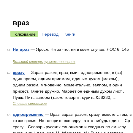
враз
Толкование
Перевод
Книги
Ни враз
— Яросл. Ни за что, ни в коем случае. ЯОС 6, 145
41
…
Большой словарь русских поговорок
сразу
— Зараз, разом, враз, вмиг, одновременно, в (за)
42
один прием, одним приемом, единым духом (махом),
одним разом, мгновенно, моментально, залпом, в один
присест. Тяните дружно. Марает он единым духом лист .
Пушк. Пить запоем (также говорят: курить,&#8230; …
Словарь синонимов
одновременно
— Враз, зараз, разом, сразу, вместе с тем, в
43
то же время. Не говорите все вдруг, а кто нибудь один. .. Ср.
сразу... Словарь русских синонимов и сходных по смыслу