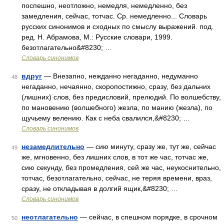
поспешно, неотложно, немедля, немедленно, без
замедления, сейчас, тотчас. Ср. немедленно... Словарь
русских синонимов и сходных по смыслу выражений. под.
ред. Н. Абрамова, М.: Русские словари, 1999.
безотлагательно&#8230; …
Словарь синонимов
вдруг
— Внезапно, нежданно негаданно, недуманно
48
негаданно, нечаянно, скоропостижно, сразу, без дальних
(лишних) слов, без предисловий, прелюдий. По волшебству,
по мановению (волшебного) жезла, по манию (жезла), по
щучьему велению. Как с неба свалился,&#8230; …
Словарь синонимов
незамедлительно
— сию минуту, сразу же, тут же, сейчас
49
же, мгновенно, без лишних слов, в тот же час, тотчас же,
сию секунду, без промедления, сей же час, неукоснительно,
тотчас, безотлагательно, сейчас, не теряя времени, враз,
сразу, не откладывая в долгий ящик,&#8230; …
Словарь синонимов
неотлагательно
— сейчас, в спешном порядке, в срочном
50